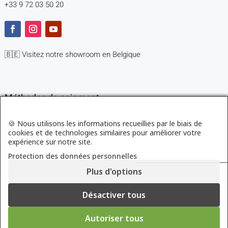
+33 9 72 03 50 20
🇧🇪 Visitez notre showroom en Belgique
Méthodes de paiement
🍪 Nous utilisons les informations recueillies par le biais de
cookies et de technologies similaires pour améliorer votre
expérience sur notre site.
Protection des données personnelles
Plus d'options
© Copyright 2023 MEMORYPUR. All Rights Reserved
Vouillemin S.A. 13, rue du Bois de la Hutte B-7110 Houdeng Goegnies, Belgique
Désactiver tous
Powered by Mindfactory
Autoriser tous