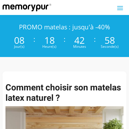
PROMO matelas : jusqu'à -40%
008
18
42
57
:
:
:
Jour(s)
Heure(s)
Minutes
Seconde(s)
Comment choisir son matelas
latex naturel ?