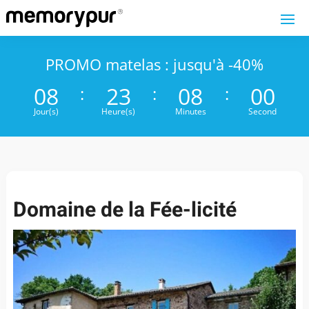
PROMO matelas : jusqu'à -40%
008
23
07
59
:
:
:
Jour(s)
Heure(s)
Minutes
Second
Domaine de la Fée-licité