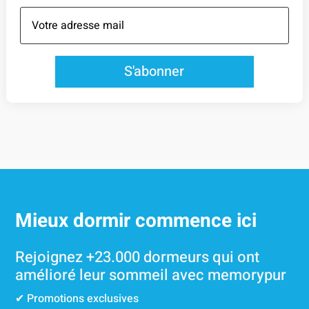
S'abonner
Mieux dormir commence ici
Rejoignez +23.000 dormeurs qui ont
amélioré leur sommeil avec memorypur
✔︎ Promotions exclusives