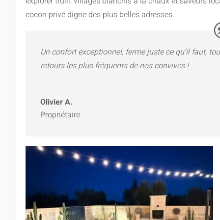
explorer trulli, villages blanchis à la chaux et saveurs lo
cocon privé digne des plus belles adresses.
Un confort exceptionnel, ferme juste ce qu’il faut, 
retours les plus fréquents de nos convives !
Olivier A.
Propriétaire