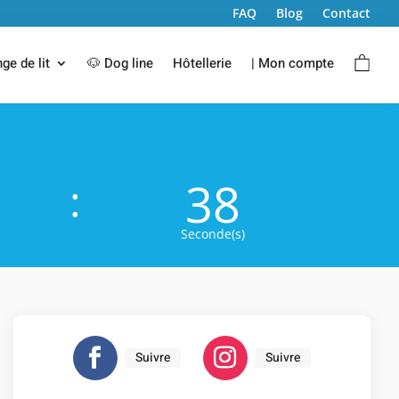
FAQ
Blog
Contact
nge de lit
🐶 Dog line
Hôtellerie
| Mon compte
37
:
Seconde(s)
Suivre
Suivre