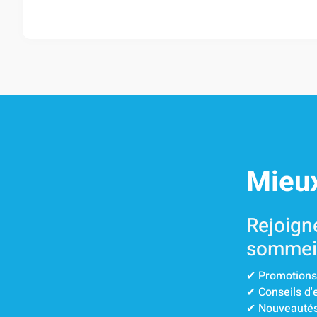
Mieu
Rejoign
sommei
✔︎ Promotions
✔︎ Conseils d
✔︎ Nouveauté