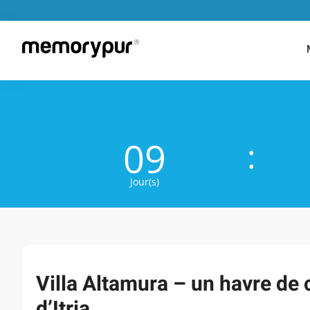
009
:
Jour(s)
Villa Altamura – un havre de
d’Itria