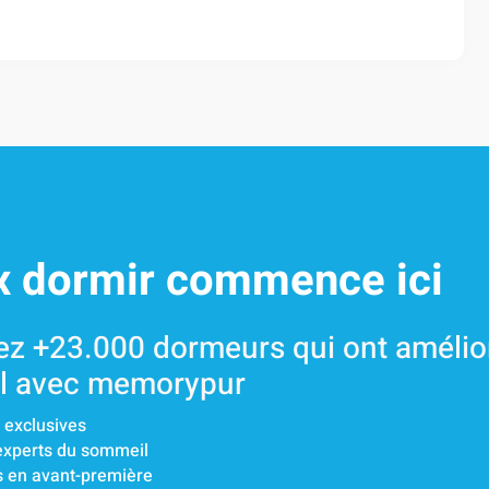
x dormir commence ici
ez +23.000 dormeurs qui ont amélior
l avec memorypur
 exclusives
'experts du sommeil
s en avant-première