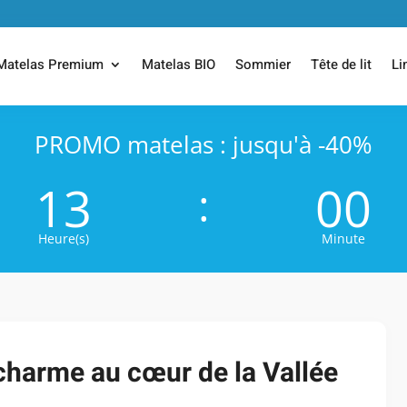
Matelas Premium
Matelas BIO
Sommier
Tête de lit
Li
PROMO matelas : jusqu'à -40%
13
00
:
Heure(s)
Minute
 charme au cœur de la Vallée